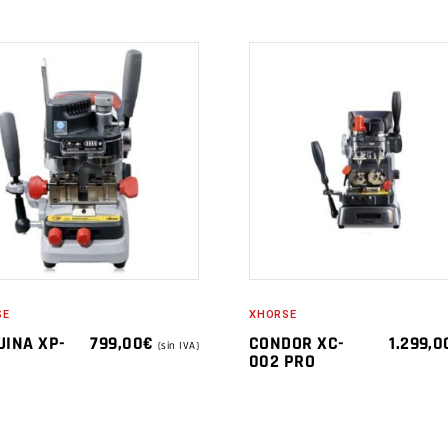
SE
XHORSE
INA XP-
799,00
€
CONDOR XC-
1.299,0
(sin IVA)
002 PRO