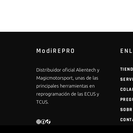
ModiREPRO
EN
TIEN
Distribuidor oficial Alientech y
Magicmotorsport, unas de las
SERV
principales herramientas en
COLA
reprogramación de las ECUS y
PREG
TCUS.
SOBR
CONT
INSTAGRAM
FACEBOOK
TIKTOK