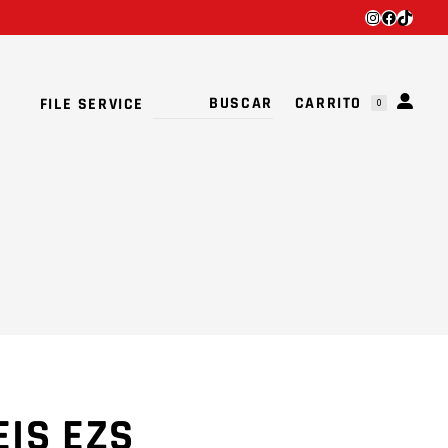
INSTAGRA
FACEBO
TIKTO
TU CARRITO ESTÁ VACÍO.
CARRITO
FILE SERVICE
0
TU CARRITO ESTÁ VACÍO.
EIS EZS