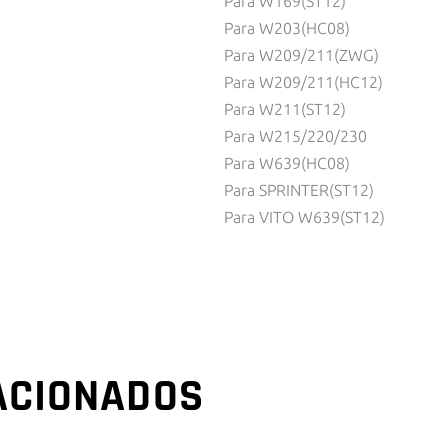
Para W169(ST12)
Para W203(HC08)
Para W209/211(ZWG)
Para W209/211(HC12)
Para W211(ST12)
Para W215/220/230
Para W639(HC08)
Para SPRINTER(ST12)
Para VITO W639(ST12)
ACIONADOS