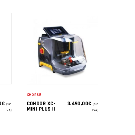
XHORSE
0
€
CONDOR XC-
3.490,00
€
(sin
(sin
MINI PLUS II
IVA)
IVA)