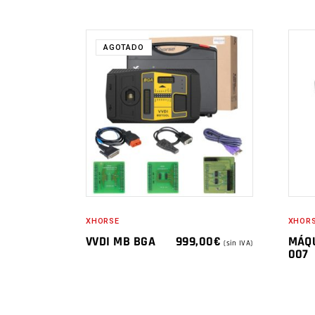
AGOTADO
XHORSE
XHOR
VVDI MB BGA
999,00
€
MÁQU
(sin IVA)
007