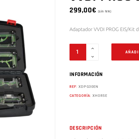
299,00
€
(sin IVA)
Adaptador VVDI PROG EIS/Kit d
VVDI
AÑADI
PROG
EIS
EZS
INFORMACIÓN
quantity
REF:
XDPG30EN
CATEGORÍA:
XHORSE
DESCRIPCIÓN