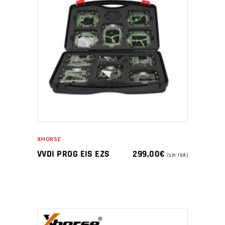
XHORSE
VVDI PROG EIS EZS
299,00
€
(sin IVA)