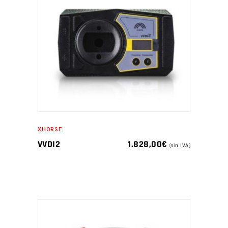
XHORSE
VVDI2
1.828,00
€
(sin IVA)