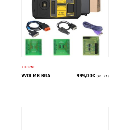
XHORSE
VVDI MB BGA
999,00
€
(sin IVA)