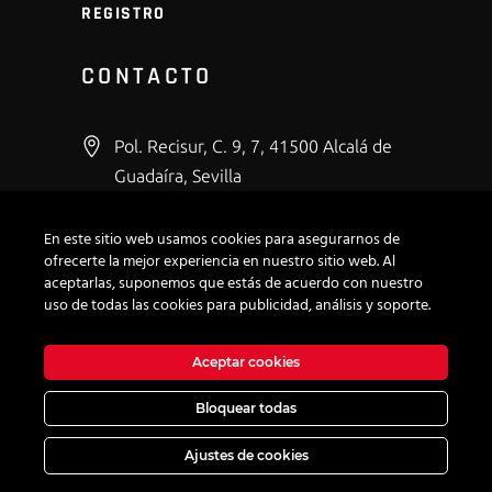
REGISTRO
CONTACTO
Pol. Recisur, C. 9, 7, 41500 Alcalá de
Guadaíra, Sevilla
+34 600 43 53 66
En este sitio web usamos cookies para asegurarnos de
info@modirepro.com
ofrecerte la mejor experiencia en nuestro sitio web. Al
aceptarlas, suponemos que estás de acuerdo con nuestro
uso de todas las cookies para publicidad, análisis y soporte.
Aceptar cookies
Bloquear todas
Aviso Legal
|
Política de privacidad
|
Política de cookies
|
Términos y condiciones
|
Ajustes de cookies
| © 2023
Ajustes de cookies
· Todos los derechos reservados.