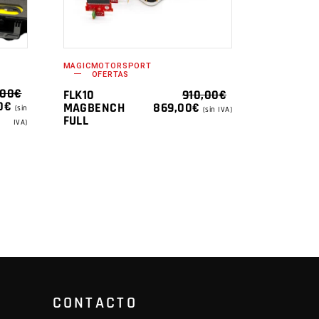
MAGICMOTORSPORT
OFERTAS
,00
€
FLK10
910,00
€
EL
0
€
EL
EL
MAGBENCH
869,00
€
(sin
(sin IVA)
PRECIO
PRECIO
PRECIO
FULL
IVA)
AL
ACTUAL
ORIGINAL
ACTUAL
ES:
ERA:
ES:
0€.
2.781,00€.
910,00€.
869,00€.
CONTACTO