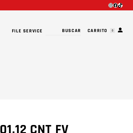
INSTAGRA
FACEBO
TIKTO
TU CARRITO ESTÁ VACÍO.
CARRITO
FILE SERVICE
0
TU CARRITO ESTÁ VACÍO.
01.12 CNT FV