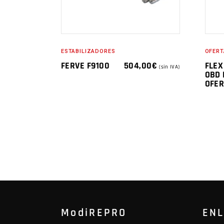
ESTABILIZADORES
OFERT
FERVE F9100
504,00
€
FLEX
(sin IVA)
OBD
OFER
ModiREPRO
EN