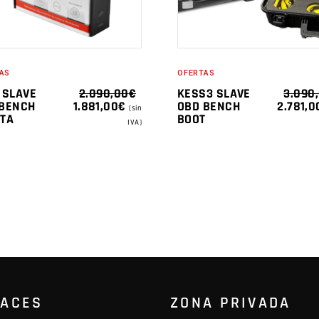
AS
OFERTAS
 SLAVE
2.090,00
€
KESS3 SLAVE
3.090
EL
EL
EL
 BENCH
1.881,00
€
OBD BENCH
2.781,0
(sin
PRECIO
PRECIO
PRECIO
TA
BOOT
IVA)
ORIGINAL
ACTUAL
ORIGIN
ERA:
ES:
ERA:
2.090,00€.
1.881,00€.
3.090,0
LACES
ZONA PRIVADA