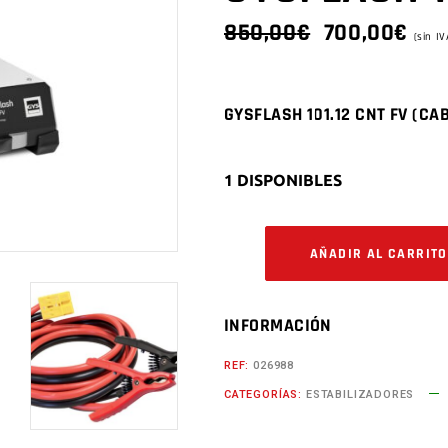
EL
EL
850,00
€
700,00
€
(sin IV
PRECIO
PRE
ORIGINAL
ACT
ERA:
ES:
GYSFLASH 101.12 CNT FV (CA
850,00€.
700
1 DISPONIBLES
AÑADIR AL CARRITO
INFORMACIÓN
REF:
026988
CATEGORÍAS:
ESTABILIZADORES