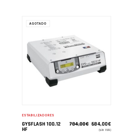
OFERTA
AGOTADO
ESTABILIZADORES
EL
EL
GYSFLASH 100.12
784,00
€
684,00
€
PRECIO
PRECIO
HF
(sin IVA)