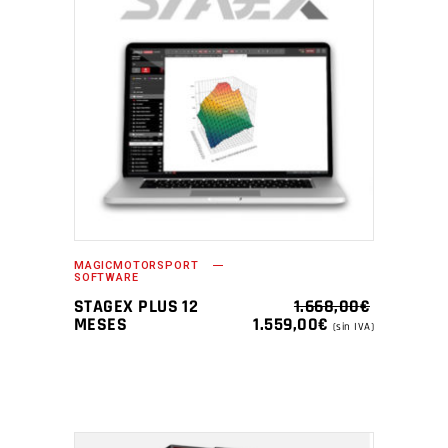
MAGICMOTORSPORT
SOFTWARE
STAGEX PLUS 12
1.668,00
€
EL
EL
MESES
1.559,00
€
(sin IVA)
PRECIO
PRECIO
ORIGINAL
ACTUAL
ERA:
ES:
1.668,00€.
1.559,00€.