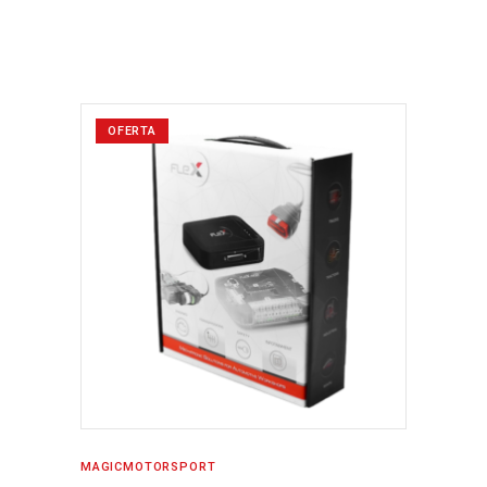
ORIGINAL
ACTUAL
ERA:
ES:
784,00€.
684,00€.
OFERTA
MAGICMOTORSPORT