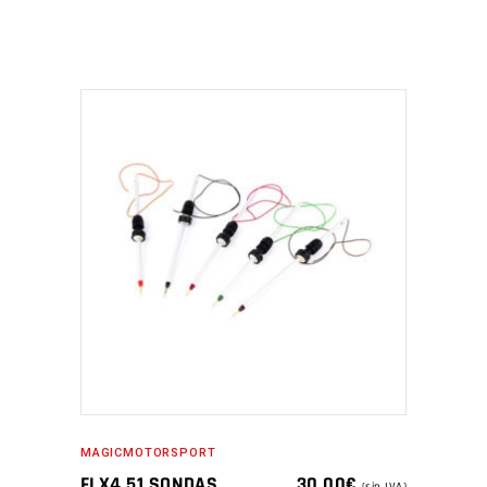
MAGICMOTORSPORT
FLX4.51 SONDAS
30,00
€