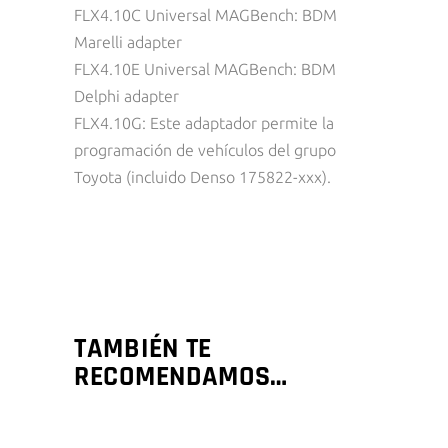
FLX4.10C Universal MAGBench: BDM
Marelli adapter
FLX4.10E Universal MAGBench: BDM
Delphi adapter
FLX4.10G: Este adaptador permite la
programación de vehículos del grupo
Toyota (incluido Denso 175822-xxx).
TAMBIÉN TE
RECOMENDAMOS…