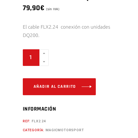
79,90
€
(sin IVA)
El cable FLX2.24 conexión con unidades
DQ200.
FLX2.24
CABLE
DQ200
quantity
AÑADIR AL CARRITO
INFORMACIÓN
REF:
FLX2.24
CATEGORÍA:
MAGICMOTORSPORT