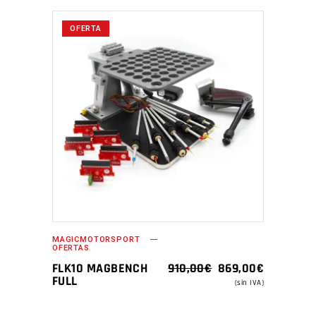
OFERTA
MAGICMOTORSPORT
OFERTAS
EL
EL
FLK10 MAGBENCH
910,00
€
869,00
€
PRECIO
PRECIO
FULL
(sin IVA)
ORIGINAL
ACTUAL
ERA:
ES: