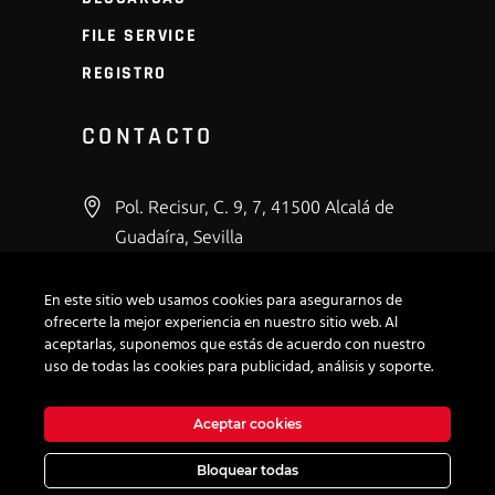
FILE SERVICE
REGISTRO
CONTACTO
Pol. Recisur, C. 9, 7, 41500 Alcalá de
Guadaíra, Sevilla
+34 600 43 53 66
En este sitio web usamos cookies para asegurarnos de
info@modirepro.com
ofrecerte la mejor experiencia en nuestro sitio web. Al
aceptarlas, suponemos que estás de acuerdo con nuestro
uso de todas las cookies para publicidad, análisis y soporte.
Aceptar cookies
Bloquear todas
Aviso Legal
|
Política de privacidad
|
Política de cookies