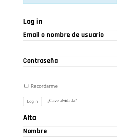
Log in
Email
o
nombre
de
Contraseña
usuario
Recordarme
¿Clave olvidada?
Log in
Alta
Nombre