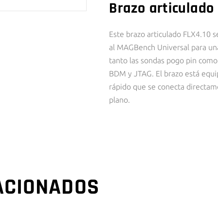
Brazo articulado
Este brazo articulado FLX4.10 
al MAGBench Universal para una 
tanto las sondas pogo pin com
BDM y JTAG. El brazo está equ
rápido que se conecta directame
plano.
ACIONADOS