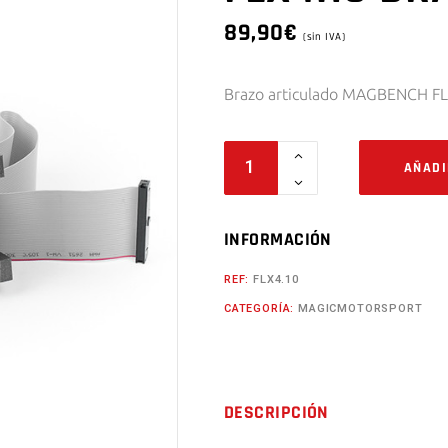
89,90
€
(sin IVA)
Brazo articulado MAGBENCH F
FLX4.10
AÑADI
BRAZO
MAGBENCH
quantity
INFORMACIÓN
REF:
FLX4.10
CATEGORÍA:
MAGICMOTORSPORT
DESCRIPCIÓN