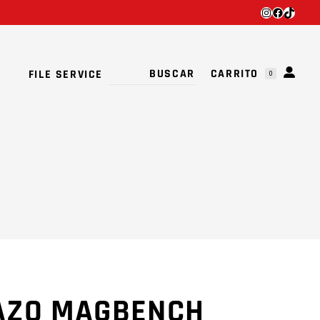
INSTAGRA
FACEBO
TIKTO
TU CARRITO ESTÁ VACÍO.
CARRITO
FILE SERVICE
0
TU CARRITO ESTÁ VACÍO.
RAZO MAGBENCH