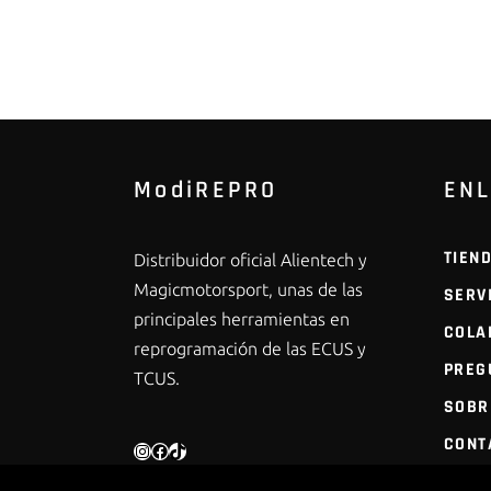
ModiREPRO
EN
TIEN
Distribuidor oficial Alientech y
Magicmotorsport, unas de las
SERV
principales herramientas en
COLA
reprogramación de las ECUS y
PREG
TCUS.
SOBR
CONT
INSTAGRAM
FACEBOOK
TIKTOK