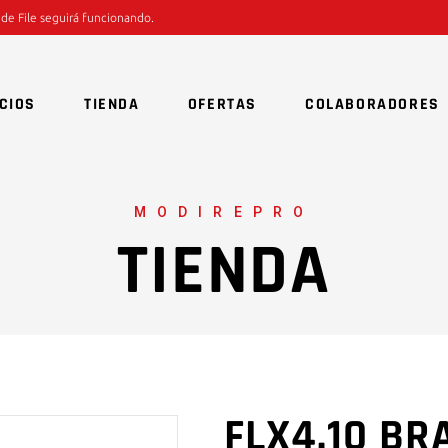
 de File seguirá funcionando.
CIOS
TIENDA
OFERTAS
COLABORADORES
MODIREPRO
TIENDA
FLX4.10 B