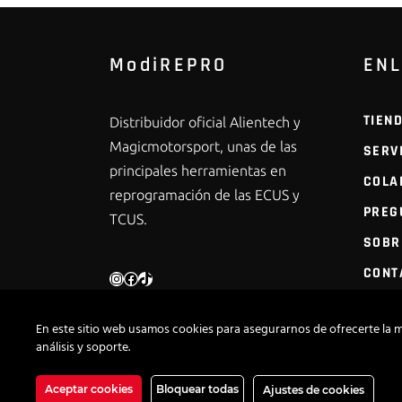
ModiREPRO
EN
TIEN
Distribuidor oficial Alientech y
Magicmotorsport, unas de las
SERV
principales herramientas en
COLA
reprogramación de las ECUS y
PREG
TCUS.
SOBR
CONT
INSTAGRAM
FACEBOOK
TIKTOK
En este sitio web usamos cookies para asegurarnos de ofrecerte la m
análisis y soporte.
Aceptar cookies
Bloquear todas
Ajustes de cookies