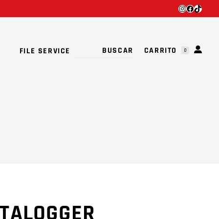
INSTAGRA
FACEBO
TIKTO
TU CARRITO ESTÁ VACÍO.
CARRITO
FILE SERVICE
0
TU CARRITO ESTÁ VACÍO.
ATALOGGER