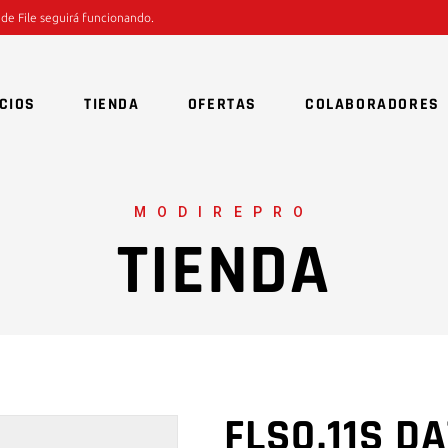
 de File seguirá funcionando.
CIOS
TIENDA
OFERTAS
COLABORADORES
MODIREPRO
TIENDA
FLS0.11S D