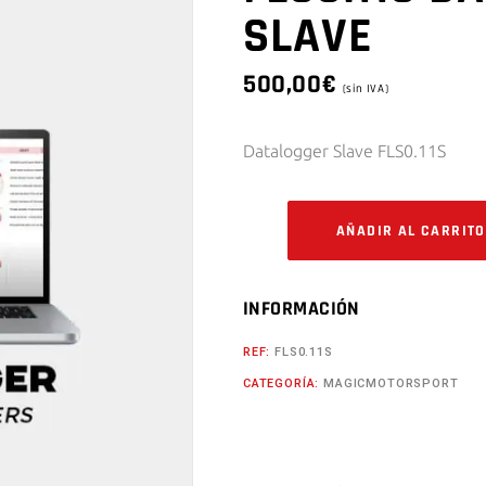
SLAVE
500,00
€
(sin IVA)
Datalogger Slave FLS0.11S
AÑADIR AL CARRITO
INFORMACIÓN
REF:
FLS0.11S
CATEGORÍA:
MAGICMOTORSPORT