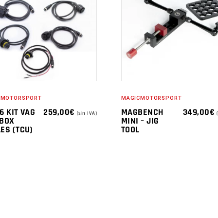
CMOTORSPORT
MAGICMOTORSPORT
6 KIT VAG
259,00
€
MAGBENCH
349,00
€
(sin IVA)
XBOX
MINI – JIG
ES (TCU)
TOOL