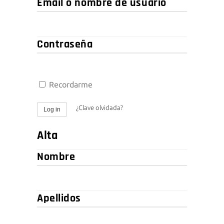
Email
o
nombre
de
Contraseña
usuario
Recordarme
¿Clave olvidada?
Log in
Alta
Nombre
Apellidos