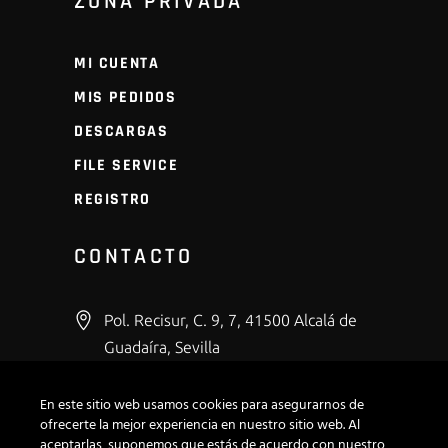
ZONA PRIVADA
MI CUENTA
MIS PEDIDOS
DESCARGAS
FILE SERVICE
REGISTRO
CONTACTO
Pol. Recisur, C. 9, 7, 41500 Alcalá de
Guadaíra, Sevilla
+34 600 43 53 66
En este sitio web usamos cookies para asegurarnos de
info@modirepro.com
ofrecerte la mejor experiencia en nuestro sitio web. Al
aceptarlas, suponemos que estás de acuerdo con nuestro