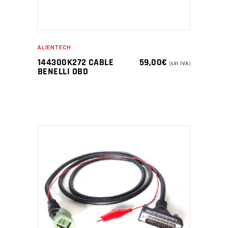
ALIENTECH
144300K272 CABLE
59,00
€
(sin IVA)
BENELLI OBD